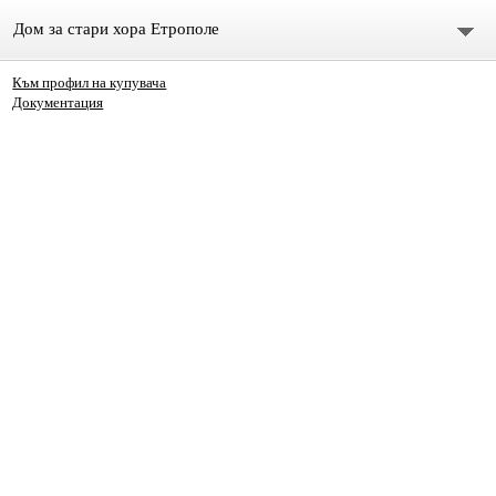
Дом за стари хора Етрополе
Към профил на купувача
Начало
Документация
Екип
Контакти
За нас
Профил на купувача
НОВИНИ