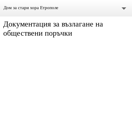
Дом за стари хора Етрополе
Документация за възлагане на
Начало
обществени поръчки
Екип
Контакти
За нас
Профил на купувача
НОВИНИ